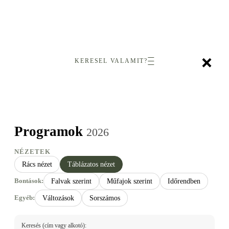
×
KERESEL VALAMIT?
Programok
2026
NÉZETEK
Rács nézet
Táblázatos nézet
Bontások:
Falvak szerint
Műfajok szerint
Időrendben
Egyéb:
Változások
Sorszámos
Keresés (cím vagy alkotó):