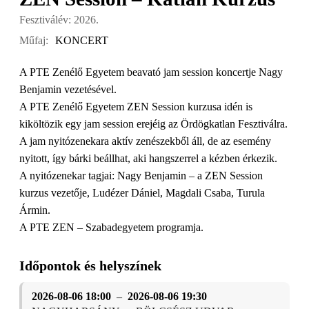
Fesztiválév: 2026.
Műfaj:
KONCERT
A PTE Zenélő Egyetem beavató jam session koncertje Nagy
Benjamin vezetésével.
A PTE Zenélő Egyetem ZEN Session kurzusa idén is
kiköltözik egy jam session erejéig az Ördögkatlan Fesztiválra.
A jam nyitózenekara aktív zenészekből áll, de az esemény
nyitott, így bárki beállhat, aki hangszerrel a kézben érkezik.
A nyitózenekar tagjai: Nagy Benjamin – a ZEN Session
kurzus vezetője, Ludézer Dániel, Magdali Csaba, Turula
Ármin.
A PTE ZEN – Szabadegyetem programja.
Időpontok és helyszínek
2026-08-06 18:00
–
2026-08-06 19:30