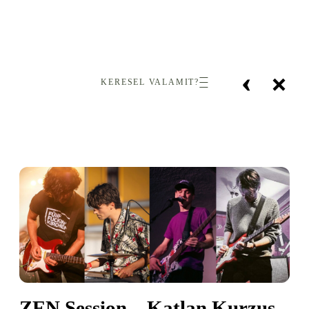
‹
×
KERESEL VALAMIT?
ZEN Session – Katlan Kurzus