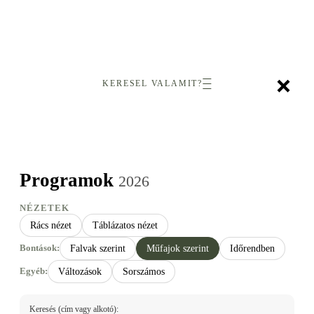
×
KERESEL VALAMIT?
Programok
2026
NÉZETEK
Rács nézet
Táblázatos nézet
Bontások:
Falvak szerint
Műfajok szerint
Időrendben
Egyéb:
Változások
Sorszámos
Keresés (cím vagy alkotó):