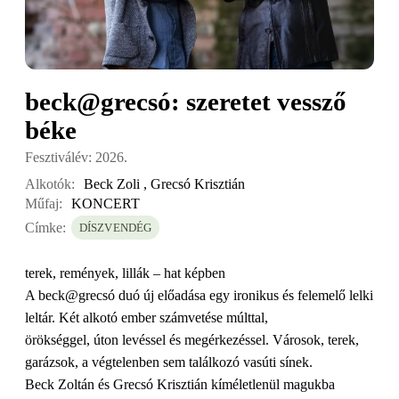
beck@grecsó: szeretet vessző
béke
Fesztiválév: 2026.
Alkotók:
Beck Zoli
,
Grecsó Krisztián
Műfaj:
KONCERT
Címke:
DÍSZVENDÉG
terek, remények, lillák – hat képben
A beck@grecsó duó új előadása egy ironikus és felemelő lelki
leltár. Két alkotó ember számvetése múlttal,
örökséggel, úton levéssel és megérkezéssel. Városok, terek,
garázsok, a végtelenben sem találkozó vasúti sínek.
Beck Zoltán és Grecsó Krisztián kíméletlenül magukba