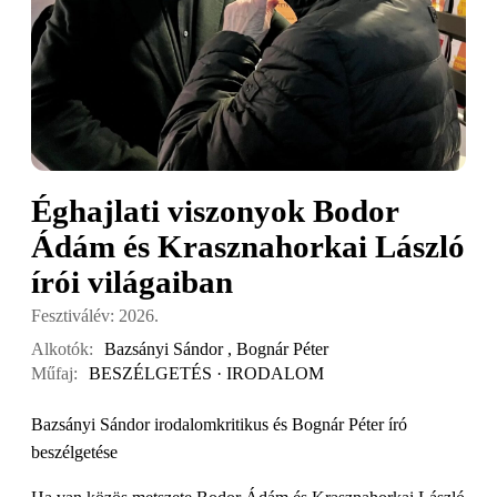
Éghajlati viszonyok Bodor
Ádám és Krasznahorkai László
írói világaiban
Fesztiválév: 2026.
Alkotók:
Bazsányi Sándor
,
Bognár Péter
Műfaj:
BESZÉLGETÉS · IRODALOM
Bazsányi Sándor irodalomkritikus és Bognár Péter író
beszélgetése