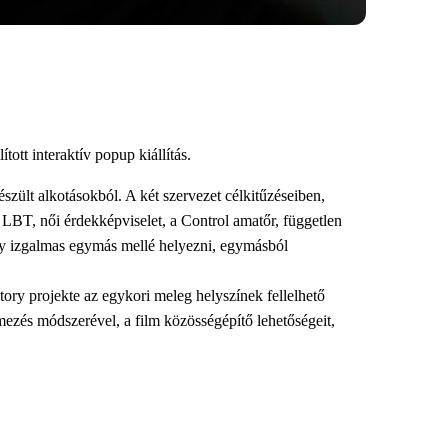
tt interaktív popup kiállítás.
észült alkotásokból. A két szervezet célkitűzéseiben,
LBT, női érdekképviselet, a Control amatőr, független
y izgalmas egymás mellé helyezni, egymásból
tory projekte az egykori meleg helyszínek fellelhető
ilmezés módszerével, a film közösségépítő lehetőségeit,
eteit gyűjtik össze. Mindkét munka rámutat arra,
ll össze sűrű narratíva szövetté.
 Főváros VIII. kerület Józsefvárosi Önkormányzat, EL*C