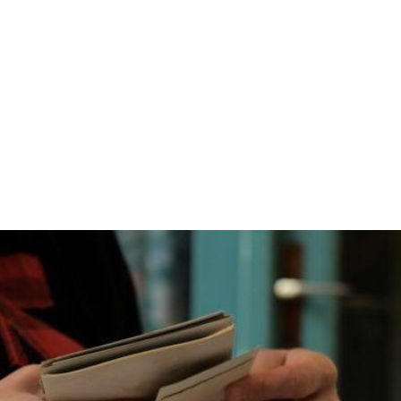
INFORMÁCIÓ
JEGYVÁSÁRLÁS ⧉
PROGRA
ODUKCIÓINK
GALÉRIA
ARCHÍVU
HÍREK