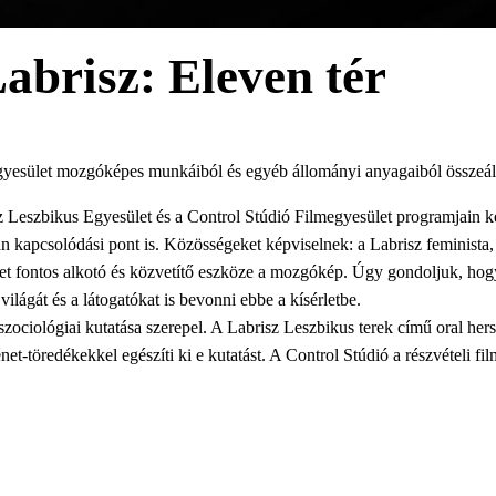
abrisz: Eleven tér
yesület mozgóképes munkáiból és egyéb állományi anyagaiból összeállíto
risz Leszbikus Egyesület és a Control Stúdió Filmegyesület programjain k
 kapcsolódási pont is. Közösségeket képviselnek: a Labrisz feminista, 
t fontos alkotó és közvetítő eszköze a mozgókép. Úgy gondoljuk, hog
világát és a látogatókat is bevonni ebbe a kísérletbe.
zociológiai kutatása szerepel. A Labrisz Leszbikus terek című oral hers
énet-töredékekkel egészíti ki e kutatást. A Control Stúdió a részvételi f
 számít projektjében, melyben 70 év feletti dunaszekcsői lakosok történ
lmünk, megannyi egyedi beszélő polifón hangján képes megszólalni és á
kmegőrző Stúdió, Budaörsi Animációs Bázis és Kreatív Tér, Budapest