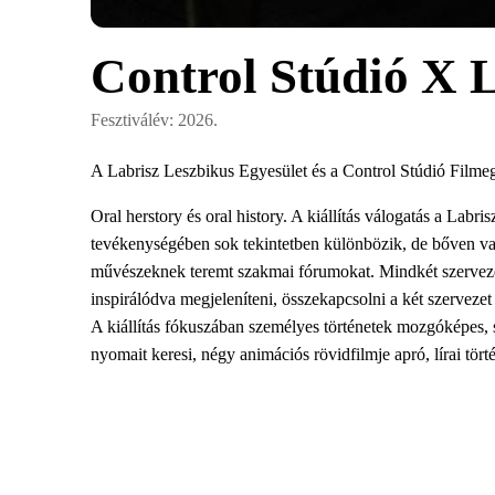
Control Stúdió X L
Fesztiválév: 2026.
A Labrisz Leszbikus Egyesület és a Control Stúdió Filmeg
Oral herstory és oral history. A kiállítás válogatás a Lab
tevékenységében sok tekintetben különbözik, de bőven van
művészeknek teremt szakmai fórumokat. Mindkét szerveze
inspirálódva megjeleníteni, összekapcsolni a két szervezet 
A kiállítás fókuszában személyes történetek mozgóképes, s
nyomait keresi, négy animációs rövidfilmje apró, lírai tört
demokratizáló szerepét vizsgálja többek között a Mindenki
mennyire nem objektív, mennyire nem “egyszálú” a történe
Partnerek, támogatók:
Aladdin Camera Rental Kft., APODOSZ Alapítvány | Érté