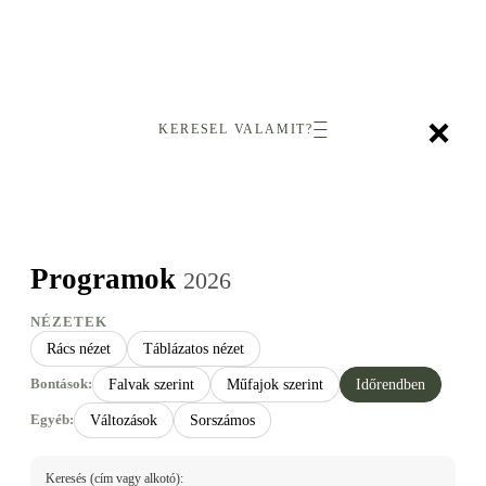
×
KERESEL VALAMIT?
Programok
2026
NÉZETEK
Rács nézet
Táblázatos nézet
Bontások:
Falvak szerint
Műfajok szerint
Időrendben
Egyéb:
Változások
Sorszámos
Keresés (cím vagy alkotó):