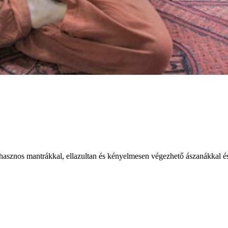
 hasznos mantrákkal, ellazultan és kényelmesen végezhető ászanákkal é
dszerének tanára vezeti.