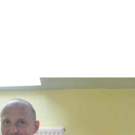
INFORMÁCIÓ
JEGYVÁSÁRLÁS ⧉
PROGRA
ODUKCIÓINK
GALÉRIA
ARCHÍVU
HÍREK