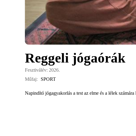
Reggeli jógaórák
Fesztiválév: 2026.
Műfaj:
SPORT
Napindító jógagyakorlás a test az elme és a lélek számára
Az alkalmakat Swami Bhaktananda, a jóga Satyananda ren
Időpontok és helyszínek
2026-08-05 09:00
–
2026-08-05