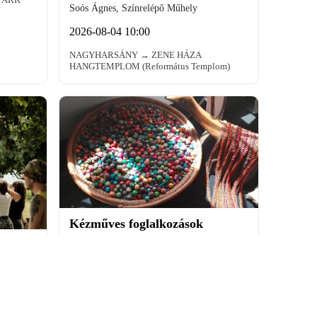
Soós Ágnes, Színrelépő Műhely
2026-08-04 10:00
NAGYHARSÁNY → ZENE HÁZA
HANGTEMPLOM (Református Templom)
Kézműves foglalkozások
GYEREK · ZÖLD
2026-08-04 14:00
BEREMEND → 10 MILLIÓ FA UDVAR - Zöld
Katlan (Kossuth utca 158.)
HÁZ →