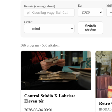
Év:
Műfa
Keresés (cím vagy alkotó):
Címke:
Szűrők
törlése
366 program · 530 alkalom
Control Stúdió X Labrisz:
Eleven tér
Retro 
IRODA
2026-08-04 00:01