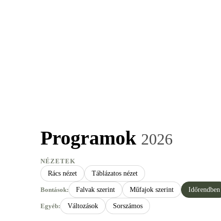
ÖRDÖGKATLAN
PR
Programok
2026
NÉZETEK
Rács nézet
Táblázatos nézet
Bontások:
Falvak szerint
Műfajok szerint
Időrendben
Egyéb:
Változások
Sorszámos