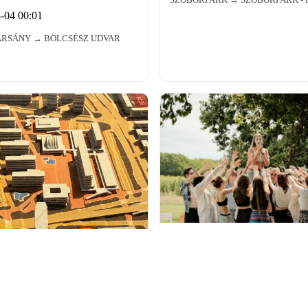
-04 00:01
RSÁNY → BÖLCSÉSZ UDVAR
Drámais bemutatók
SZÍNHÁZ
2026-08-04 12:00
KISHARSÁNY → KOVÁCS UDVAR