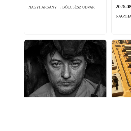
2026-08
NAGYHARSÁNY → BÖLCSÉSZ UDVAR
NAGYHA
Novák Erik fest: Scherer Péter
2026-08-04 10:00
NAGYHARSÁNY → NARANCSLIGET