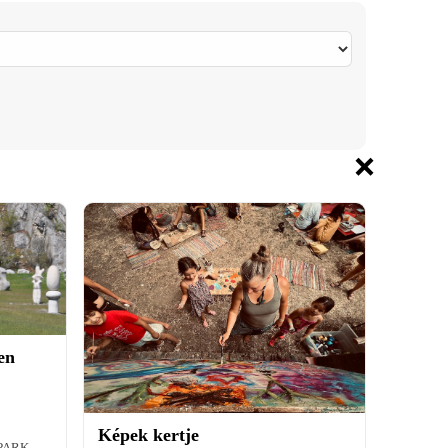
×
en
Képek kertje
PARK