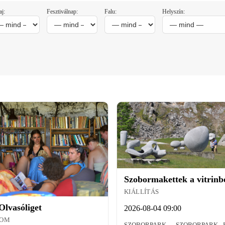
j:
Fesztiválnap:
Falu:
Helyszín:
Szobormakettek a vitrinb
KIÁLLÍTÁS
Olvasóliget
2026-08-04 09:00
LOM
SZOBORPARK → SZOBORPARK - 