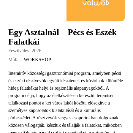
Egy Asztalnál – Pécs és Eszék
Falatkái
Fesztiválév: 2026.
Műfaj:
WORKSHOP
Interaktív közösségi gasztronómiai program, amelyben pécsi
és eszéki résztvevők együtt készítenek és kóstolnak különféle
hideg falatkákat helyi és regionális alapanyagokból. A
program célja, hogy az ételkészítésen keresztül teremtsen
találkozási pontot a két város lakói között, elősegítve a
személyes kapcsolatok kialakulását és a kulturális
párbeszédet. A résztvevők vegyes csoportokban dolgoznak,
közösen válogatják, készítik és tálalják a falatokat, miközben
megosztják egymással családi receptjeiket, gasztronómiai