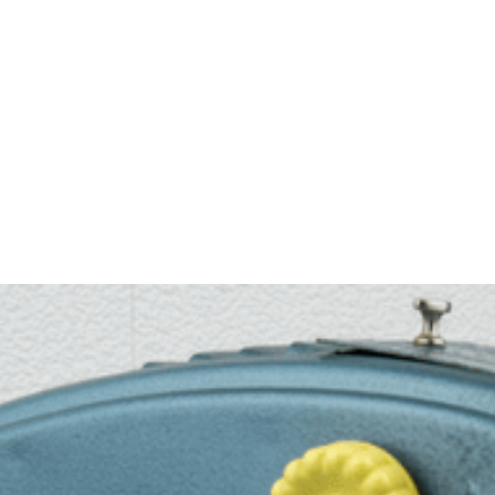
INFORMÁCIÓ
JEGYVÁSÁRLÁS ⧉
PROGRA
ODUKCIÓINK
GALÉRIA
ARCHÍVU
HÍREK