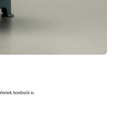
énetek hordozói is.
t, amelyek hozzájuk kapcsolódnak.
történetekért is versengenek.
trejöttét.