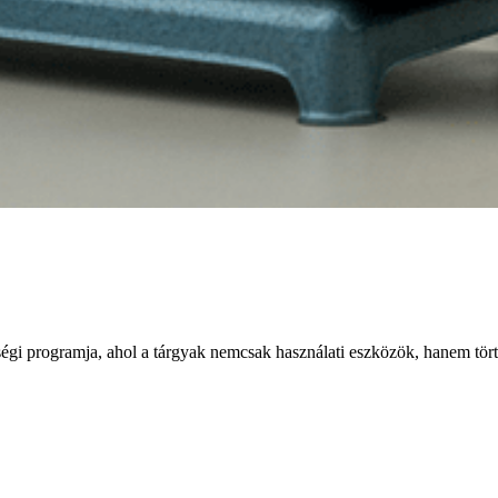
gi programja, ahol a tárgyak nemcsak használati eszközök, hanem tört
seményoldalára, hogy bárki megismerhesse őket és azokat a történeteke
a, amely licitre bocsátjuk. A résztvevők így nemcsak tárgyakért, hanem 
 megvalósítását támogatja, segítve a közösségi és szellemi programok lé
megvásárolható.
örténetet.