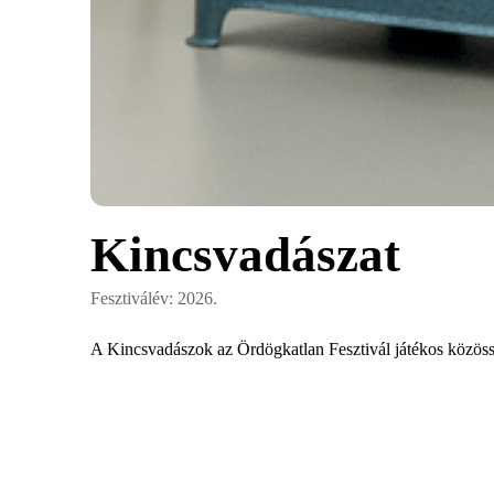
Kincsvadászat
Fesztiválév: 2026.
A Kincsvadászok az Ördögkatlan Fesztivál játékos közössé
A felajánlott kincsek előzetesen felkerülnek a program e
A fesztivál minden napján egy-egy kincs kerül kisorsolásr
A licitekből befolyó összeg a Bölcsészudvar programjainak
A fesztivál utolsó napján minden addig felajánlott kincs 
Nézd meg, válassz, és ha megszólít, vigyél magaddal egy t