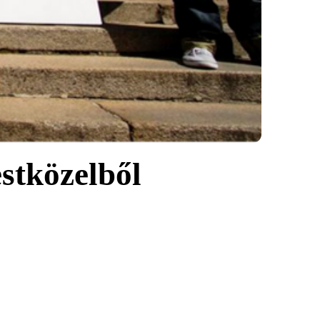
estközelből
omásként belépni egy olyan világba, ahol a kulturális
lóság érzését, a családi és kapcsolati viszonyok változását,