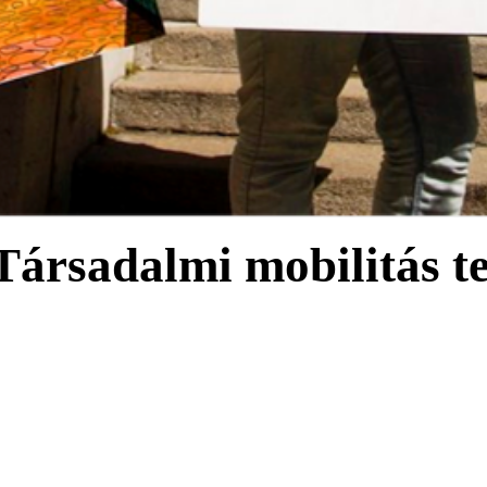
 Társadalmi mobilitás t
za, de vajon mindenki ugyanonnan indul? Mit jelent első generációs dipl
 hanem útközben sajátítjuk el?
it járja körül: a társadalmi felemelkedés lehetőségeit és árát, a kívülál
 amelyek a „siker” útját alakítják.