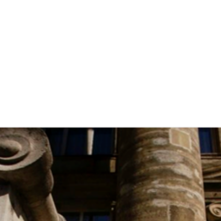
INFORMÁCIÓ
JEGYVÁSÁRLÁS ⧉
PROGRA
ODUKCIÓINK
GALÉRIA
ARCHÍVU
HÍREK