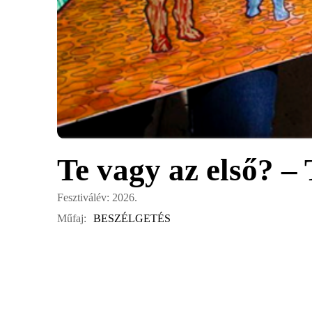
Te vagy az első? –
Fesztiválév: 2026.
Műfaj:
BESZÉLGETÉS
Az oktatás gyakran a társadalmi mobilitás ígéretét hordoz
kódokat, a nyelvet és a szabályokat nem otthonról hozzuk,
Beszélgetésünk az első generációs értelmiségiek tapasztalata
valamint azokat a látható és láthatatlan egyenlőtlenségeket,