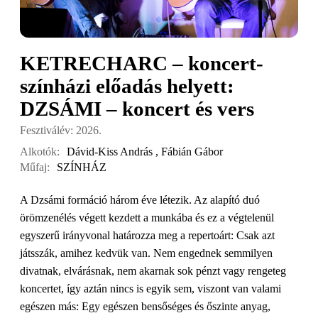
KETRECHARC – koncert-
színházi előadás helyett:
DZSÁMI – koncert és vers
Fesztiválév: 2026.
Alkotók:
Dávid-Kiss András
,
Fábián Gábor
Műfaj:
SZÍNHÁZ
A Dzsámi formáció három éve létezik. Az alapító duó
örömzenélés végett kezdett a munkába és ez a végtelenül
egyszerű irányvonal határozza meg a repertoárt: Csak azt
játsszák, amihez kedvük van. Nem engednek semmilyen
divatnak, elvárásnak, nem akarnak sok pénzt vagy rengeteg
koncertet, így aztán nincs is egyik sem, viszont van valami
egészen más: Egy egészen bensőséges és őszinte anyag,