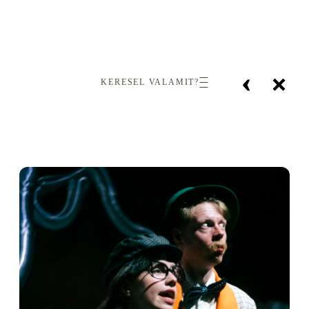
‹
×
KERESEL VALAMIT?