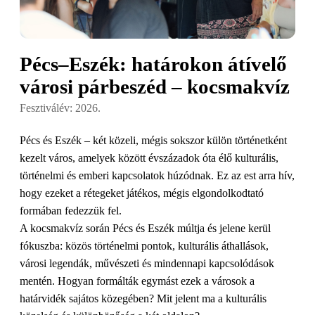
Pécs–Eszék: határokon átívelő
városi párbeszéd – kocsmakvíz
Fesztiválév: 2026.
Pécs és Eszék – két közeli, mégis sokszor külön történetként
kezelt város, amelyek között évszázadok óta élő kulturális,
történelmi és emberi kapcsolatok húzódnak. Ez az est arra hív,
hogy ezeket a rétegeket játékos, mégis elgondolkodtató
formában fedezzük fel.
A kocsmakvíz során Pécs és Eszék múltja és jelene kerül
fókuszba: közös történelmi pontok, kulturális áthallások,
városi legendák, művészeti és mindennapi kapcsolódások
mentén. Hogyan formálták egymást ezek a városok a
határvidék sajátos közegében? Mit jelent ma a kulturális