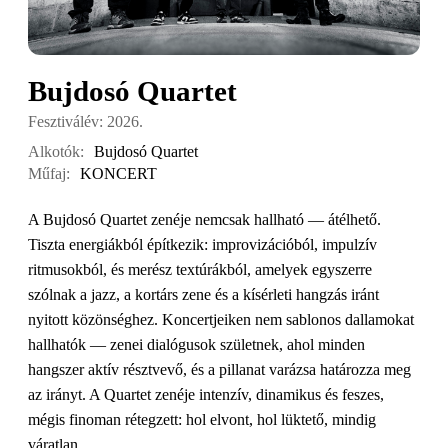
Bujdosó Quartet
Fesztiválév: 2026.
Alkotók:
Bujdosó Quartet
Műfaj:
KONCERT
A Bujdosó Quartet zenéje nemcsak hallható — átélhető.
Tiszta energiákból építkezik: improvizációból, impulzív
ritmusokból, és merész textúrákból, amelyek egyszerre
szólnak a jazz, a kortárs zene és a kísérleti hangzás iránt
nyitott közönséghez. Koncertjeiken nem sablonos dallamokat
hallhatók — zenei dialógusok születnek, ahol minden
hangszer aktív résztvevő, és a pillanat varázsa határozza meg
az irányt. A Quartet zenéje intenzív, dinamikus és feszes,
mégis finoman rétegzett: hol elvont, hol lüktető, mindig
váratlan.