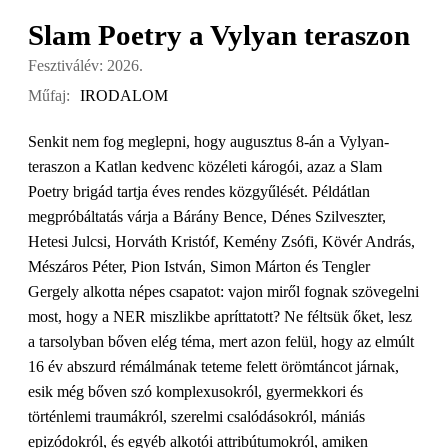
Slam Poetry a Vylyan teraszon
Fesztiválév: 2026.
Műfaj:
IRODALOM
Senkit nem fog meglepni, hogy augusztus 8-án a Vylyan-
teraszon a Katlan kedvenc közéleti károgói, azaz a Slam
Poetry brigád tartja éves rendes közgyűlését. Példátlan
megpróbáltatás várja a Bárány Bence, Dénes Szilveszter,
Hetesi Julcsi, Horváth Kristóf, Kemény Zsófi, Kövér András,
Mészáros Péter, Pion István, Simon Márton és Tengler
Gergely alkotta népes csapatot: vajon miről fognak szövegelni
most, hogy a NER miszlikbe apríttatott? Ne féltsük őket, lesz
a tarsolyban bőven elég téma, mert azon felül, hogy az elmúlt
16 év abszurd rémálmának teteme felett örömtáncot járnak,
esik még bőven szó komplexusokról, gyermekkori és
történlemi traumákról, szerelmi csalódásokról, mániás
epizódokról, és egyéb alkotói attribútumokról, amiken