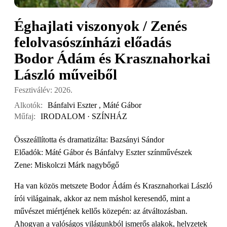
Éghajlati viszonyok / Zenés
felolvasószínházi előadás
Bodor Ádám és Krasznahorkai
László műveiből
Fesztiválév: 2026.
Alkotók:
Bánfalvi Eszter
,
Máté Gábor
Műfaj:
IRODALOM · SZÍNHÁZ
Összeállította és dramatizálta: Bazsányi Sándor
Előadók: Máté Gábor és Bánfalvy Eszter színművészek
Zene: Miskolczi Márk nagybőgő
Ha van közös metszete Bodor Ádám és Krasznahorkai László
írói világainak, akkor az nem máshol keresendő, mint a
művészet miértjének kellős közepén: az átváltozásban.
Ahogyan a valóságos világunkból ismerős alakok, helyzetek