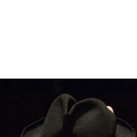
INFORMÁCIÓ
JEGYVÁSÁRLÁS ⧉
PROGRA
ODUKCIÓINK
GALÉRIA
ARCHÍVU
HÍREK